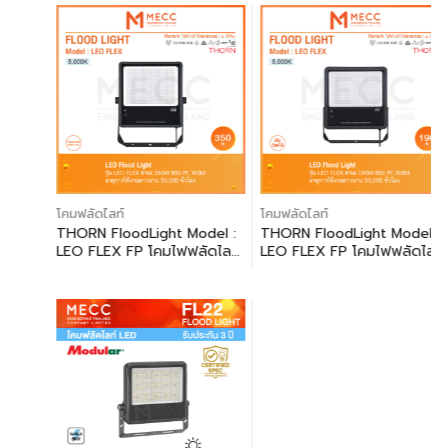
โคมฟลัดไลท์
โคมฟลัดไลท์
โค
D
THORN FloodLight Model :
THORN FloodLight Model :
โ
น
LEO FLEX FP โคมไฟฟลัดไลท์
LEO FLEX FP โคมไฟฟลัดไลท์
LED Model 
LED 350W 850 IP66
LED 190W 850 IP66
5
5