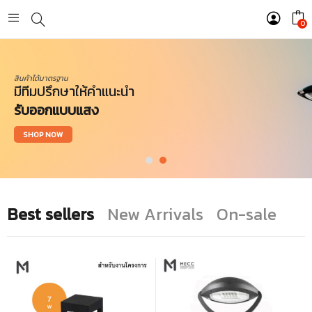
0
สินค้าได้มาตรฐาน
มีทีมปรึกษาให้คำแนะนำ
รับออกแบบแสง
SHOP NOW
Best sellers
New Arrivals
On-sale