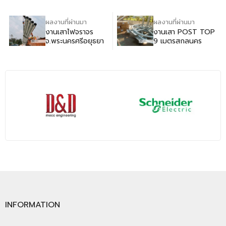
ผลงานที่ผ่านมา
ผลงานที่ผ่านมา
งานเสาไฟจราจร
งานเสา POST TOP
จ.พระนครศรีอยุธยา
9 เมตรสกลนคร
INFORMATION