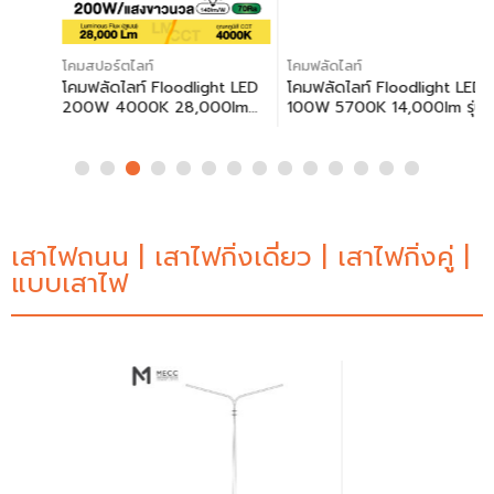
โคมสปอร์ตไลท์
โคมฟลัดไลท์
โค
0W
โคมฟลัดไลท์ Floodlight LED
โคมฟลัดไลท์ Floodlight LED
โ
200W 4000K 28,000lm
100W 5700K 14,000lm รุ่น
1
รุ่น FL22 แสงขาวนวล
FL08 แสงขาว
F
เสาไฟถนน | เสาไฟกิ่งเดี่ยว | เสาไฟกิ่งคู่ |
แบบเสาไฟ