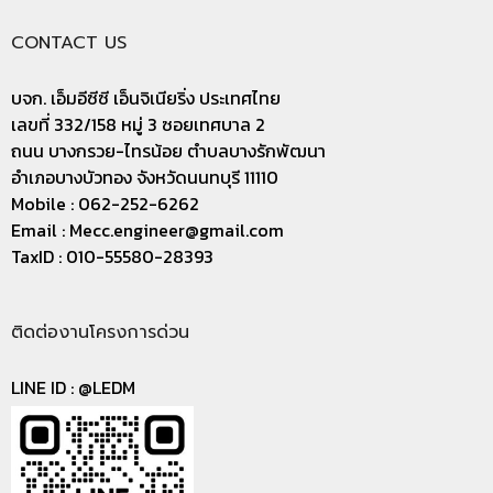
CONTACT US
บจก. เอ็มอีซีซี เอ็นจิเนียริ่ง ประเทศไทย
เลขที่ 332/158 หมู่ 3 ซอยเทศบาล 2
ถนน บางกรวย-ไทรน้อย ตำบลบางรักพัฒนา
อำเภอบางบัวทอง จังหวัดนนทบุรี 11110
Mobile : 062-252-6262
Email :
Mecc.engineer@gmail.com
TaxID : 010-55580-28393
ติดต่องานโครงการด่วน
LINE ID :
@LEDM