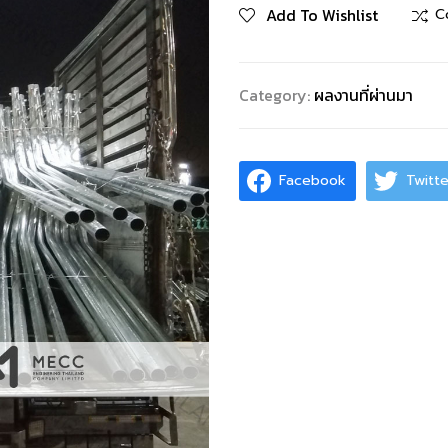
Add To Wishlist
C
Category:
ผลงานที่ผ่านมา
Facebook
Twitte