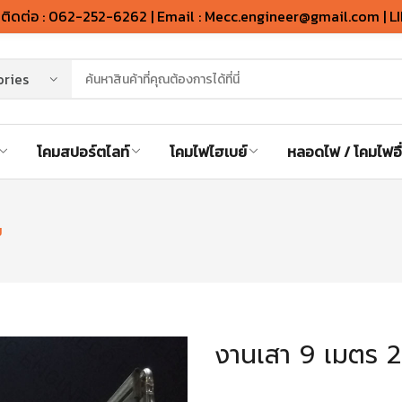
ิดต่อ : 062-252-6262 | Email : Mecc.engineer@gmail.com | L
โคมสปอร์ตไลท์
โคมไฟไฮเบย์
หลอดไฟ / โคมไฟอื
ม
งานเสา 9 เมตร 