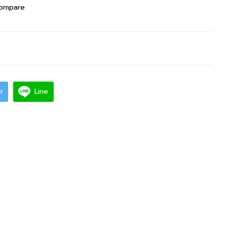
ompare
r
Line