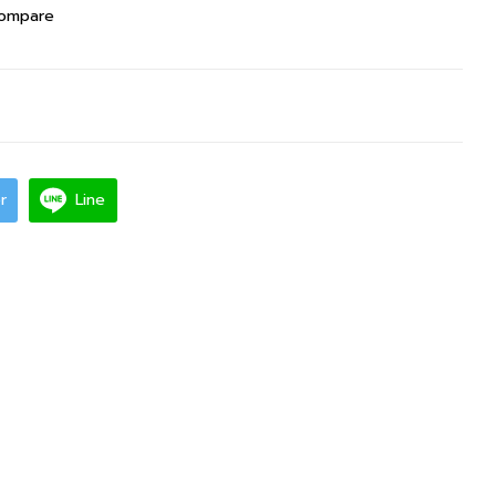
ompare
r
Line