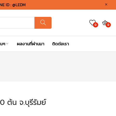
INE ID : @LEDM
0
0
่นๆ
ผลงานที่ผ่านมา
ติดต่อเรา
ต้น จ.บุรีรัมย์