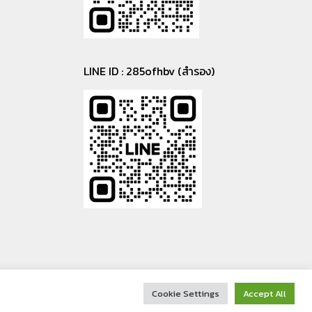
LINE ID : 285ofhbv (สำรอง)
Cookie Settings
Accept All