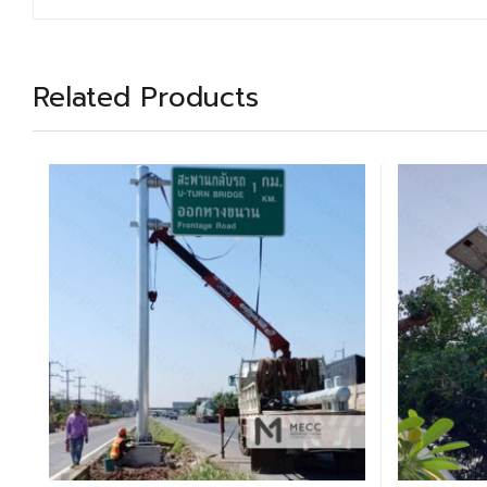
Related Products