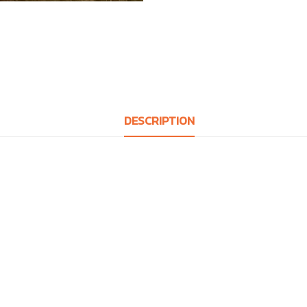
DESCRIPTION