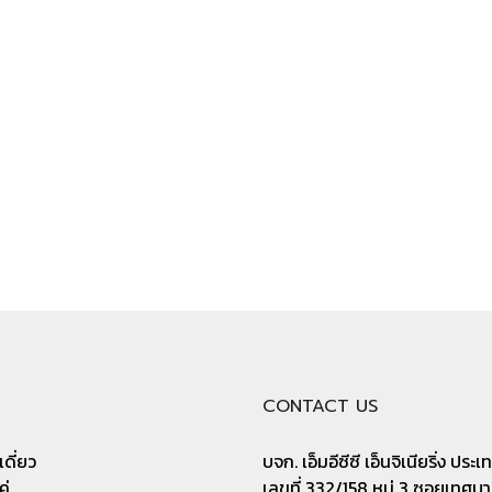
CONTACT US
ดี่ยว
บจก. เอ็มอีซีซี เอ็นจิเนียริ่ง ประ
ู่
เลขที่ 332/158 หมู่ 3 ซอยเทศบ