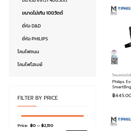
ขนาดมากกว่า 400วัตต์
ขนาดไม่เกิน 100วัตต์
ยี่ห้อ D&D
ยี่ห้อ PHILIPS
โคมไฟถนน
โคมไฟไฮเบย์
โคมสปอร์ตไ
Philips Es
SmartBri
Floodlig
฿
445.0
FILTER BY PRICE
ลิปส์ เอสเ
จี3 แอลอี
พี150 20ว
Price:
฿0
—
฿2,150