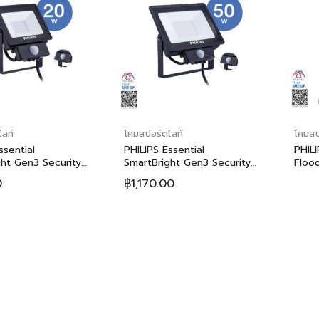
ลท์
โคมสปอร์ตไลท์
โคมสป
ssential
PHILIPS Essential
PHIL
ht Gen3 Security
SmartBright Gen3 Security
Floo
dlight (Motion
LED Floodlight (Motion
ไฟสาด
0
฿
1,170.00
BVP150 20W (ฟิลิ
Sensor) BVP150 50W (ฟิลิ
BVP3
เชี่ยล สมาร์ทไบรท์
ปส์ เอสเซนเชี่ยล สมาร์ทไบรท์
ยวริตี้ แอลอีดี โคมไฟ
เจ็น3 ซีเคียวริตี้ แอลอีดี โคมไฟ
็นเซอร์จับความ
สาดแสง เซ็นเซอร์จับความ
 บีวีพี150 20วัตต์)
เคลื่อนไหว บีวีพี150 50วัตต์)