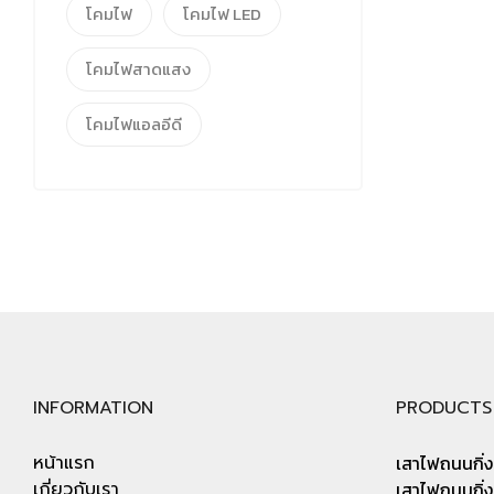
โคมไฟ
โคมไฟ LED
โคมไฟสาดแสง
โคมไฟแอลอีดี
INFORMATION
PRODUCTS
หน้าแรก
เสาไฟถนนกิ่งเ
เกี่ยวกับเรา
เสาไฟถนนกิ่งค