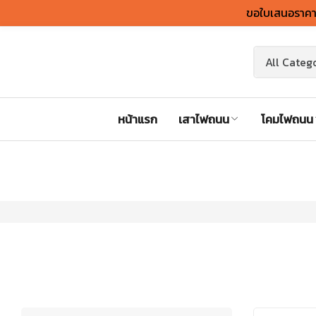
ขอใบเสนอราคาต
หน้าแรก
เสาไฟถนน
โคมไฟถนน