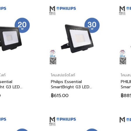
ลท์
โคมสปอร์ตไลท์
โคมสป
sential
Philips Essential
PHILI
ght G3 LED
SmartBright G3 LED
Smar
ht BVP150 20W (ฟิ
Floodlight BVP150 30W (ฟิ
Floo
0
฿
615.00
฿
88
ซนเชี่ยล สมาร์ทไบร์ท
ลิปส์ เอสเซนเชี่ยล สมาร์ทไบร์ท
ลิปส์
ดี โคมไฟสาดแสง บีวี
จี3 แอลอีดี โคมไฟสาดแสง บีวี
จี3 แ
ัตต์)
พี150 30วัตต์)
พี150