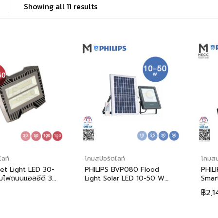
Showing all 11 results
ลท์
โคมสปอร์ตไลท์
โคมสป
et Light LED 30-
PHILIPS BVP080 Flood
PHILI
มไฟถนนแอลอีดี 30-
Light Solar LED 10-50 W
Smar
(โคมไฟสาดแสงโซลาร์เซลล์แอล
Floo
฿
2,1
อีดี รุ่น BVP080 10-50 วัตต์)
ลิปส์
จี3 แ
พี150