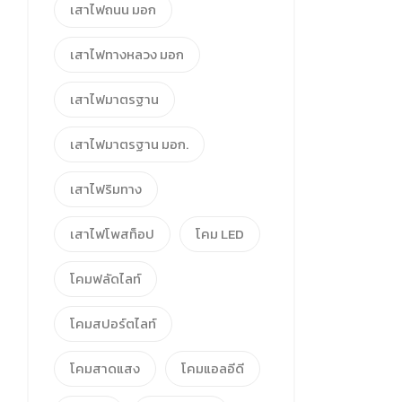
เสาไฟถนน มอก
เสาไฟทางหลวง มอก
เสาไฟมาตรฐาน
เสาไฟมาตรฐาน มอก.
เสาไฟริมทาง
เสาไฟโพสท็อป
โคม LED
โคมฟลัดไลท์
โคมสปอร์ตไลท์
โคมสาดแสง
โคมแอลอีดี