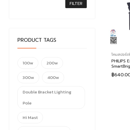
FILTER
PRODUCT TAGS
โคมสปอร์ตไ
PHILIPS E
100w
200w
SmartBrig
LED Floo
฿
640.0
Sensor) 
300w
400w
ปส์ เอสเซน
เจ็น3 ซีเคี
Double Bracket Lighting
สาดแสง เซ
เคลื่อนไหว
Pole
Hi Mast