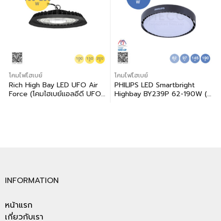
โคมไฟไฮเบย์
โคมไฟไฮเบย์
Rich High Bay LED UFO Air
PHILIPS LED Smartbright
Force (โคมไฮเบย์แอลอีดี UFO
Highbay BY239P 62-190W (ฟิ
Air Force) 100W-200W
ลิปส์ แอลอีดี สมาร์ทไบรท์ ไฮเบย์
รุ่น BY239P ขนาด 62-190
วัตต์)
INFORMATION
หน้าแรก
เกี่ยวกับเรา