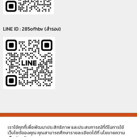
LINE ID : 285ofhbv (สำรอง)
©2021 MECC ENGINEERING THAILAND CO.,LTD. ALL RIGHTS
เราใช้คุกกี้เพื่อพัฒนาประสิทธิภาพ และประสบการณ์ที่ดีในการใช้
RESERVED.
เว็บไซต์ของคุณ คุณสามารถศึกษารายละเอียดได้ที่ นโยบายความ