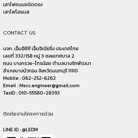
เสาไฟถนนชนิดตรง
เสาไฟไฮแมส
CONTACT US
บจก. เอ็มอีซีซี เอ็นจิเนียริ่ง ประเทศไทย
เลขที่ 332/158 หมู่ 3 ซอยเทศบาล 2
ถนน บางกรวย-ไทรน้อย ตำบลบางรักพัฒนา
อำเภอบางบัวทอง จังหวัดนนทบุรี 11110
Mobile : 062-252-6262
Email :
Mecc.engineer@gmail.com
TaxID : 010-55580-28393
ติดต่องานโครงการด่วน
LINE ID :
@LEDM