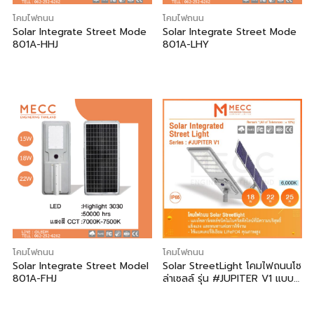
โคมไฟถนน
โคมไฟถนน
Solar Integrate Street Mode
Solar Integrate Street Mode
801A-HHJ
801A-LHY
โคมไฟถนน
โคมไฟถนน
Solar Integrate Street Model
Solar StreetLight โคมไฟถนนโซ
801A-FHJ
ล่าเซลล์ รุ่น #JUPITER V1 แบบ
All-In-One