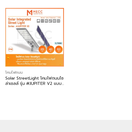
โคมไฟถนน
Solar StreetLight โคมไฟถนนโซ
ล่าเซลล์ รุ่น #JUPITER V2 แบบ
All-In-One