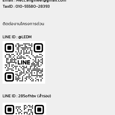
TaxID : 010-55580-28393
ติดต่องานโครงการด่วน
LINE ID :
@LEDM
LINE ID : 285ofhbv (สำรอง)