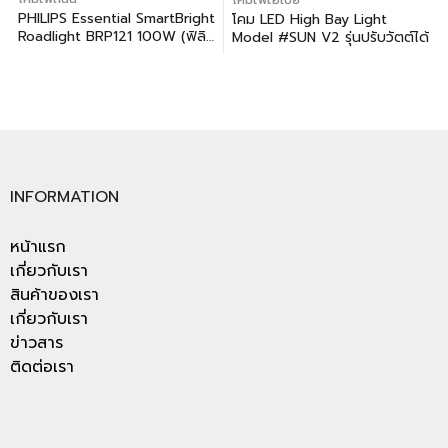
PHILIPS Essential SmartBright
โคม LED High Bay Light
Roadlight BRP121 100W (ฟิลิ
Model #SUN V2 รุ่นปรับวัตต์ได้
ปส์ เอสเซนเชียล สมาร์ทไบรท์ โคม
ไฟถนน บีอาร์พี121 100วัตต์)
INFORMATION
หน้าแรก
เกี่ยวกับเรา
สินค้าของเรา
เกี่ยวกับเรา
ข่าวสาร
ติดต่อเรา