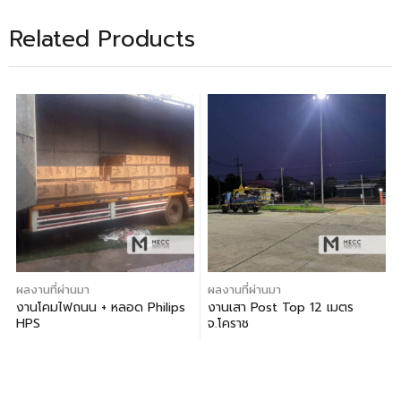
Related Products
ผลงานที่ผ่านมา
ผลงานที่ผ่านมา
งานโคมไฟถนน + หลอด Philips
งานเสา Post Top 12 เมตร
HPS
จ.โคราช