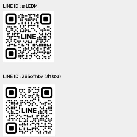
LINE ID :
@LEDM
LINE ID : 285ofhbv (สำรอง)