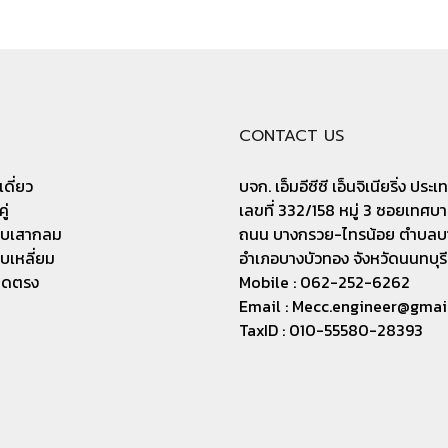
CONTACT US
ดี่ยว
บจก. เอ็มอีซีซี เอ็นจิเนียริ่ง ประ
ู่
เลขที่ 332/158 หมู่ 3 ซอยเทศบ
บเสากลม
ถนน บางกรวย-ไทรน้อย ตำบลบ
เหลี่ยม
อำเภอบางบัวทอง จังหวัดนนทบุรี 
ิดตรง
Mobile : 062-252-6262
Email :
Mecc.engineer@gmai
TaxID : 010-55580-28393