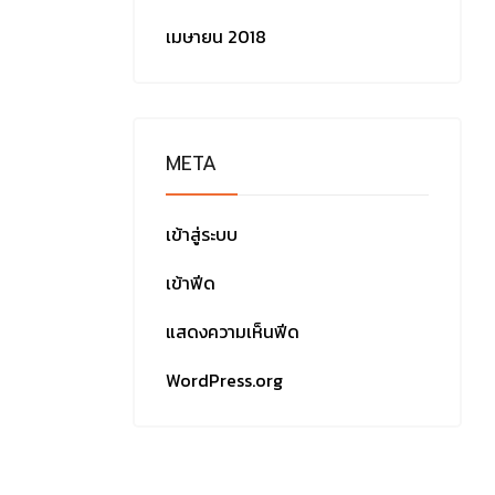
เมษายน 2018
META
เข้าสู่ระบบ
เข้าฟีด
แสดงความเห็นฟีด
WordPress.org