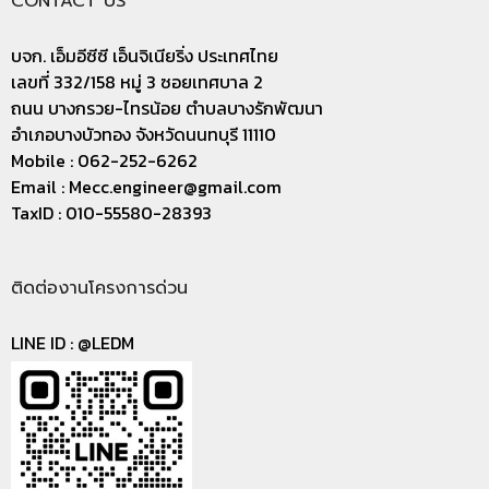
CONTACT US
บจก. เอ็มอีซีซี เอ็นจิเนียริ่ง ประเทศไทย
เลขที่ 332/158 หมู่ 3 ซอยเทศบาล 2
ถนน บางกรวย-ไทรน้อย ตำบลบางรักพัฒนา
อำเภอบางบัวทอง จังหวัดนนทบุรี 11110
Mobile : 062-252-6262
Email :
Mecc.engineer@gmail.com
TaxID : 010-55580-28393
ติดต่องานโครงการด่วน
LINE ID :
@LEDM