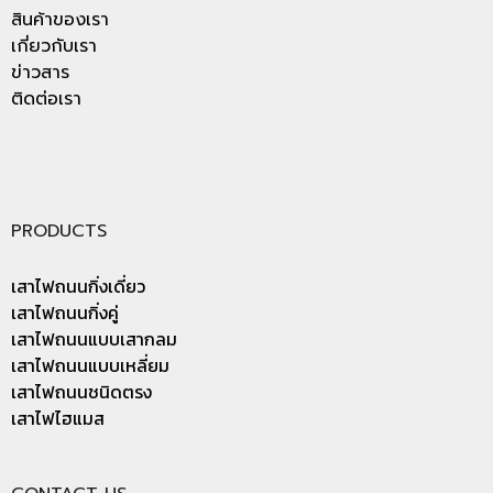
สินค้าของเรา
เกี่ยวกับเรา
ข่าวสาร
ติดต่อเรา
PRODUCTS
เสาไฟถนนกิ่งเดี่ยว
เสาไฟถนนกิ่งคู่
เสาไฟถนนแบบเสากลม
เสาไฟถนนแบบเหลี่ยม
เสาไฟถนนชนิดตรง
เสาไฟไฮแมส