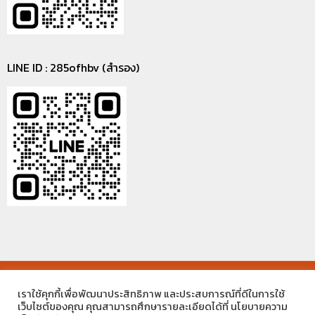
LINE ID : 285ofhbv (สำรอง)
©2021 MECC ENGINEERING THAILAND CO.,LTD. ALL RIGHTS
เราใช้คุกกี้เพื่อพัฒนาประสิทธิภาพ และประสบการณ์ที่ดีในการใช้
RESERVED.
เว็บไซต์ของคุณ คุณสามารถศึกษารายละเอียดได้ที่ นโยบายความ