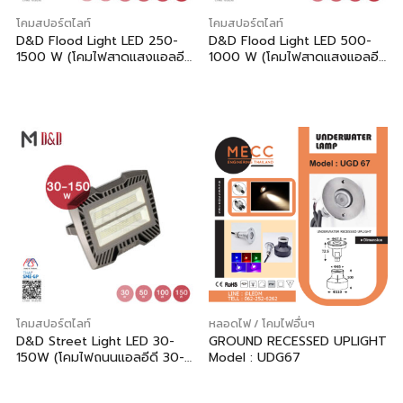
โคมสปอร์ตไลท์
โคมสปอร์ตไลท์
D&D Flood Light LED 250-
D&D Flood Light LED 500-
1500 W (โคมไฟสาดแสงแอลอีดี
1000 W (โคมไฟสาดแสงแอลอีดี
250-1500 วัตต์)
500-1000 วัตต์)
โคมสปอร์ตไลท์
หลอดไฟ / โคมไฟอื่นๆ
D&D Street Light LED 30-
GROUND RECESSED UPLIGHT
150W (โคมไฟถนนแอลอีดี 30-
Model : UDG67
150 วัตต์)