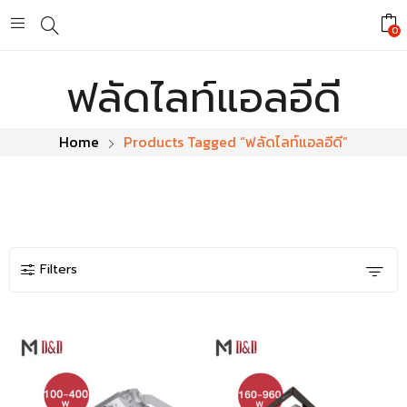
0
ฟลัดไลท์แอลอีดี
Home
Products Tagged “ฟลัดไลท์แอลอีดี”
Filters