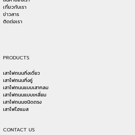
สินค้าของเรา
เกี่ยวกับเรา
ข่าวสาร
ติดต่อเรา
PRODUCTS
เสาไฟถนนกิ่งเดี่ยว
เสาไฟถนนกิ่งคู่
เสาไฟถนนแบบเสากลม
เสาไฟถนนแบบเหลี่ยม
เสาไฟถนนชนิดตรง
เสาไฟไฮแมส
CONTACT US