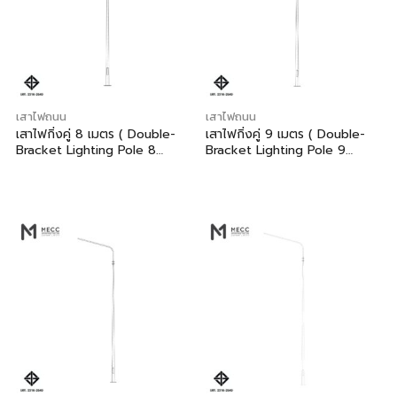
เสาไฟถนน
เสาไฟถนน
เสาไฟกิ่งคู่ 8 เมตร ( Double-
เสาไฟกิ่งคู่ 9 เมตร ( Double-
Bracket Lighting Pole 8
Bracket Lighting Pole 9
Meters)
Meters)