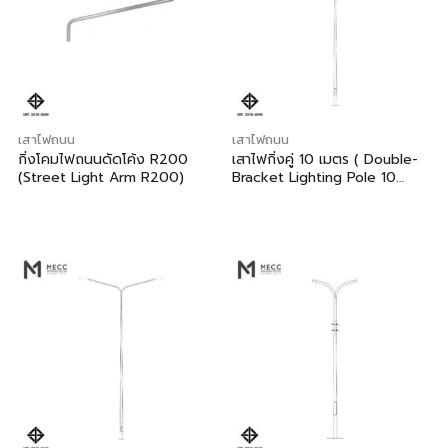
เสาไฟถนน
เสาไฟถนน
กิ่งโคมไฟถนนดัดโค้ง R200
เสาไฟกิ่งคู่ 10 เมตร ( Double-
(Street Light Arm R200)
Bracket Lighting Pole 10
Meters)