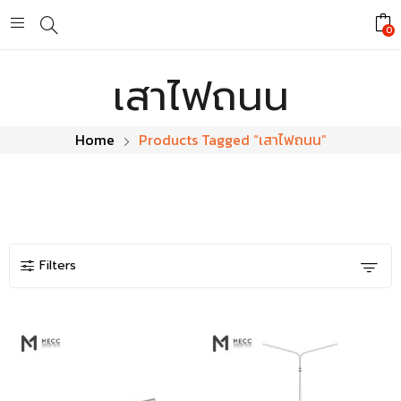
0
เสาไฟถนน
Home
Products Tagged “เสาไฟถนน”
Filters