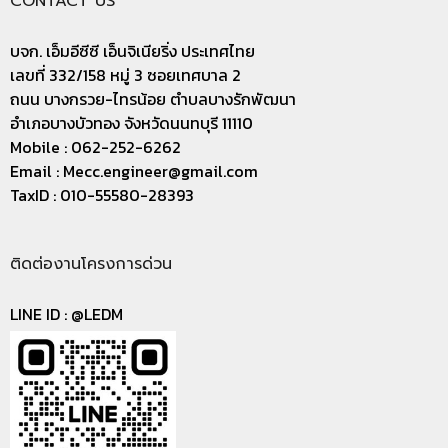
CONTACT US
บจก. เอ็มอีซีซี เอ็นจิเนียริ่ง ประเทศไทย
เลขที่ 332/158 หมู่ 3 ซอยเทศบาล 2
ถนน บางกรวย-ไทรน้อย ตำบลบางรักพัฒนา
อำเภอบางบัวทอง จังหวัดนนทบุรี 11110
Mobile : 062-252-6262
Email :
Mecc.engineer@gmail.com
TaxID : 010-55580-28393
ติดต่องานโครงการด่วน
LINE ID :
@LEDM