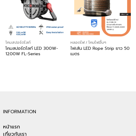
โคมสปอร์ตไลท์
หลอดไฟ / โคมไฟอื่นๆ
โคมสปอร์ตไลท์ LED 300W-
ไฟเส้น LED Rope Strip ยาว 50
1200W FL-Series
เมตร
INFORMATION
หน้าแรก
เกี่ยวกับเรา