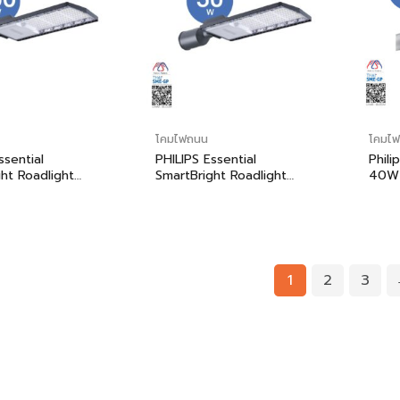
โคมไฟถนน
โคมไ
ssential
PHILIPS Essential
Phil
ht Roadlight
SmartBright Roadlight
40W-
0W (ฟิลิปส์ เอสเซน
BRP121 50W (ฟิลิปส์ เอสเซน
ถนน บ
ร์ทไบรท์ โคมไฟถนน
เชียล สมาร์ทไบรท์ โคมไฟถนน
200วั
1 100วัตต์)
บีอาร์พี121 50วัตต์)
1
2
3