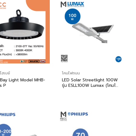
ไฮเบย์
โคมไฟถนน
 Bay Light Model MHB-
LED Solar Streetlight 100W
s P
รุ่น ESLL100W Lumax (โคมไฟ
ถนนแอลอีดีโซล่า 100W รุ่น
ESLL100W Lumax )