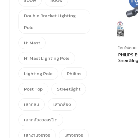
300w
400w
Double Bracket Lighting
Pole
Hi Mast
โคมไฟถนน
PHILIPS E
Hi Mast Lighting Pole
SmartBrig
BRP121 10
เชียล สมา
Lighting Pole
Philips
บีอาร์พี12
Post Top
Streetlight
เสากลม
เสากล้อง
เสากล้องวงจรปิด
เสางานจราจร
เสาจราจร