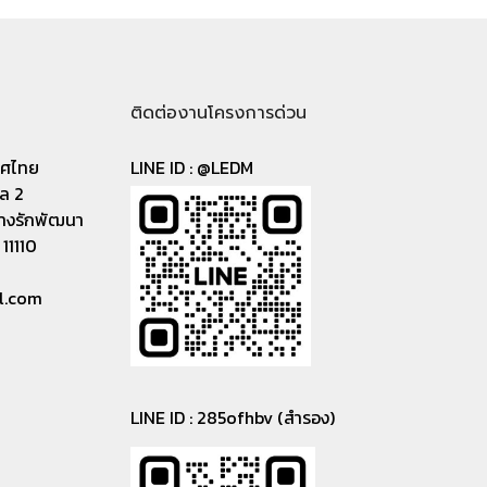
ติดต่องานโครงการด่วน
เทศไทย
LINE ID :
@LEDM
าล 2
างรักพัฒนา
11110
l.com
LINE ID : 285ofhbv (สำรอง)