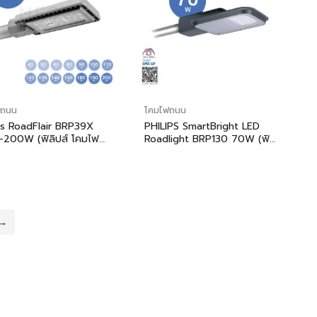
ฟถนน
โคมไฟถนน
ips RoadFlair BRP39X
PHILIPS SmartBright LED
200W (ฟิลิปส์ โคมไฟ
Roadlight BRP130 70W (ฟิลิ
ีอาร์พี39X 40-
ปส์ สมาร์ทไบรท์ แอลอีดี โคมไฟ
ตต์)
ถนน บีอาร์พี130 70วัตต์)
→