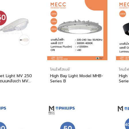
โคมไฟไฮเบย์
โคมไฟ
et Light MV 250
High Bay Light Model MHB-
High
ถนนหลังเต่า MV
Series B
Serie
)