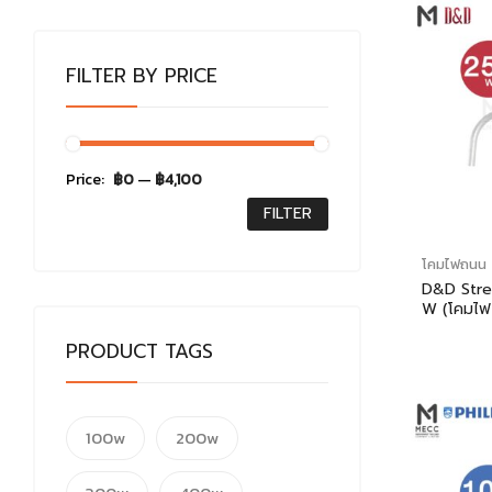
FILTER BY PRICE
Price:
฿0
—
฿4,100
FILTER
โคมไฟถนน
D&D Stre
W (โคมไฟ
250 วัตต์
PRODUCT TAGS
100w
200w