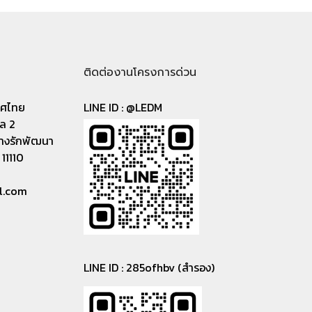
ติดต่องานโครงการด่วน
เทศไทย
LINE ID :
@LEDM
าล 2
างรักพัฒนา
11110
l.com
LINE ID : 285ofhbv (สำรอง)