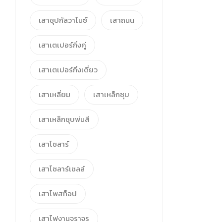
เสาชุปกัลวาไนซ์
เสาถนน
เสาเตเปอร์กิ่งคู่
เสาเตเปอร์กิ่งเดี่ยว
เสาเหลี่ยม
เสาเหล็กชุบ
เสาเหล็กชุบพ่นสี
เสาโซลาร์
เสาโซลาร์เซลล์
เสาโพสท็อป
เสาไฟงานจราจร