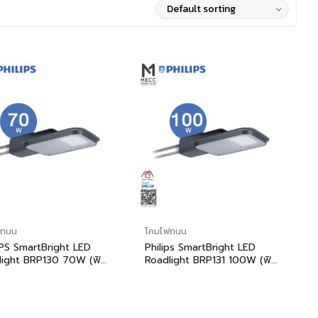
ฟถนน
โคมไฟถนน
IPS SmartBright LED
Philips SmartBright LED
light BRP130 70W (ฟิลิ
Roadlight BRP131 100W (ฟิลิ
มาร์ทไบรท์ แอลอีดี โคมไฟ
ปส์ สมาร์ทไบรท์ แอลอีดี โคมไฟ
ีอาร์พี130 70วัตต์)
ถนน บีอาร์พี131 100วัตต์)