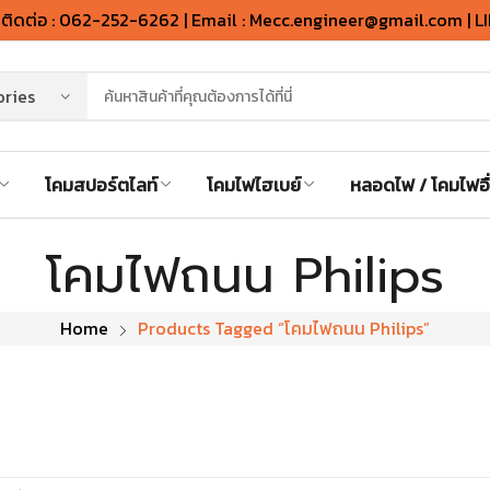
ิดต่อ : 062-252-6262 | Email : Mecc.engineer@gmail.com | L
โคมสปอร์ตไลท์
โคมไฟไฮเบย์
หลอดไฟ / โคมไฟอื
โคมไฟถนน Philips
Home
Products Tagged “โคมไฟถนน Philips”