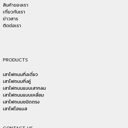
สินค้าของเรา
เกี่ยวกับเรา
ข่าวสาร
ติดต่อเรา
PRODUCTS
เสาไฟถนนกิ่งเดี่ยว
เสาไฟถนนกิ่งคู่
เสาไฟถนนแบบเสากลม
เสาไฟถนนแบบเหลี่ยม
เสาไฟถนนชนิดตรง
เสาไฟไฮแมส