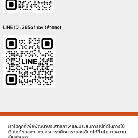
LINE ID : 285ofhbv (สำรอง)
©2021 MECC ENGINEERING THAILAND CO.,LTD. ALL RIGHTS
เราใช้คุกกี้เพื่อพัฒนาประสิทธิภาพ และประสบการณ์ที่ดีในการใช้
RESERVED.
เว็บไซต์ของคุณ คุณสามารถศึกษารายละเอียดได้ที่ นโยบายความ
เป็นส่วนตัว