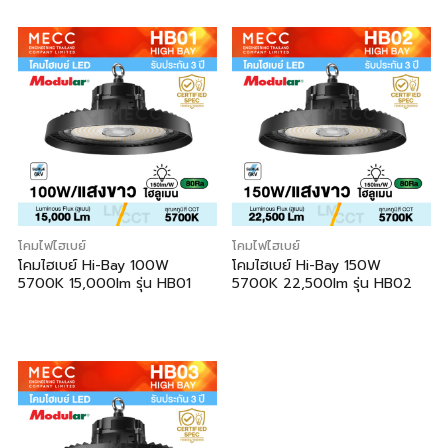
โคมไฟไฮเบย์
โคมไฟไฮเบย์
โคมไฮเบย์ Hi-Bay 100W
โคมไฮเบย์ Hi-Bay 150W
5700K 15,000lm รุ่น HB01
5700K 22,500lm รุ่น HB02