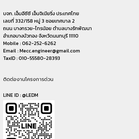
บจก. เอ็มอีซีซี เอ็นจิเนียริ่ง ประเทศไทย
เลขที่ 332/158 หมู่ 3 ซอยเทศบาล 2
ถนน บางกรวย-ไทรน้อย ตำบลบางรักพัฒนา
อำเภอบางบัวทอง จังหวัดนนทบุรี 11110
Mobile : 062-252-6262
Email :
Mecc.engineer@gmail.com
TaxID : 010-55580-28393
ติดต่องานโครงการด่วน
LINE ID :
@LEDM