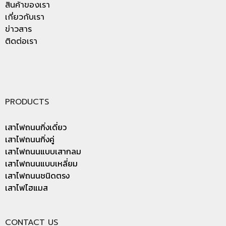
สินค้าของเรา
เกี่ยวกับเรา
ข่าวสาร
ติดต่อเรา
PRODUCTS
เสาไฟถนนกิ่งเดี่ยว
เสาไฟถนนกิ่งคู่
เสาไฟถนนแบบเสากลม
เสาไฟถนนแบบเหลี่ยม
เสาไฟถนนชนิดตรง
เสาไฟไฮแมส
CONTACT US