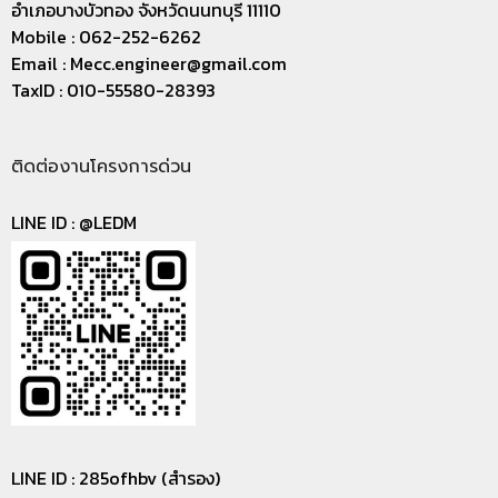
อำเภอบางบัวทอง จังหวัดนนทบุรี 11110
Mobile : 062-252-6262
Email :
Mecc.engineer@gmail.com
TaxID : 010-55580-28393
ติดต่องานโครงการด่วน
LINE ID :
@LEDM
LINE ID : 285ofhbv (สำรอง)