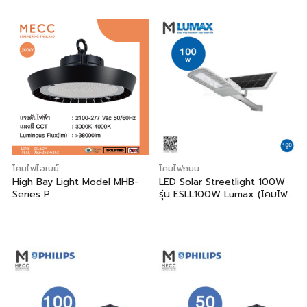
โคมไฟไฮเบย์
โคมไฟถนน
High Bay Light Model MHB-
LED Solar Streetlight 100W
Series P
รุ่น ESLL100W Lumax (โคมไฟ
ถนนแอลอีดีโซล่า 100W รุ่น
ESLL100W Lumax )