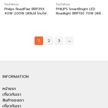
โคมไฟถนน
โคมไฟถนน
Philips RoadFlair BRP39X
PHILIPS SmartBright LED
40W-200W (ฟิลิปส์ โคมไฟ
Roadlight BRP130 70W (ฟิลิ
ถนน บีอาร์พี39X 40-200วัตต์)
ปส์ สมาร์ทไบรท์ แอลอีดี โคมไฟ
ถนน บีอาร์พี130 70วัตต์)
1
2
3
→
INFORMATION
หน้าแรก
เกี่ยวกับเรา
สินค้าของเรา
เกี่ยวกับเรา