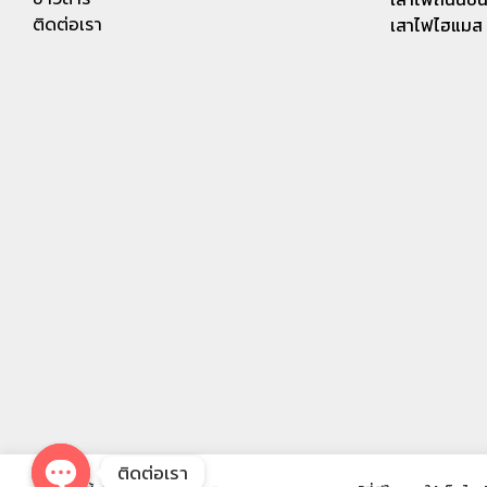
ติดต่อเรา
เสาไฟไฮแมส
ติดต่อเรา