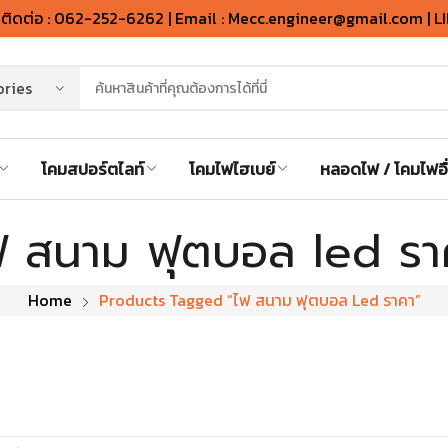
ิดต่อ : 062-252-6262 | Email : Mecc.engineer@gmail.com | L
โคมสปอร์ตไลท์
โคมไฟไฮเบย์
หลอดไฟ / โคมไฟอื
ฟ สนาม ฟุตบอล led รา
Home
Products Tagged “ไฟ สนาม ฟุตบอล Led ราคา”