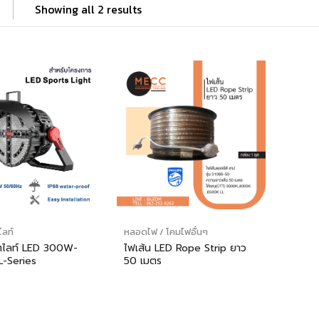
Showing all 2 results
ลท์
หลอดไฟ / โคมไฟอื่นๆ
ตไลท์ LED 300W-
ไฟเส้น LED Rope Strip ยาว
-Series
50 เมตร