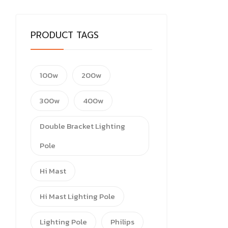
PRODUCT TAGS
100w
200w
300w
400w
Double Bracket Lighting
Pole
Hi Mast
Hi Mast Lighting Pole
Lighting Pole
Philips