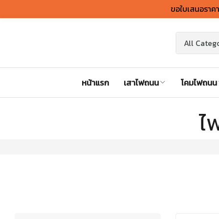
ขอใบเสนอราคาต
หน้าแรก
เสาไฟถนน
โคมไฟถนน
ไ