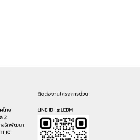
ติดต่องานโครงการด่วน
เทศไทย
LINE ID :
@LEDM
าล 2
างรักพัฒนา
11110