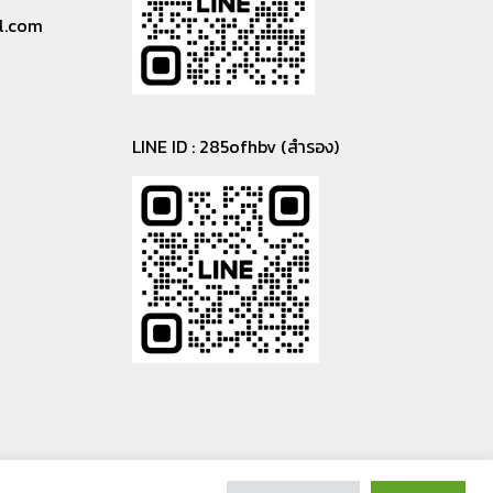
l.com
LINE ID : 285ofhbv (สำรอง)