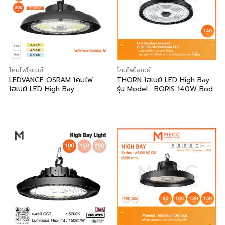
โคมไฟไฮเบย์
โคมไฟไฮเบย์
LEDVANCE OSRAM โคมไฟ
THORN ไฮเบย์ LED High Bay
ไฮเบย์ LED High Bay
รุ่น Model : BORIS 140W Body
125W,150W,200W
Ø300