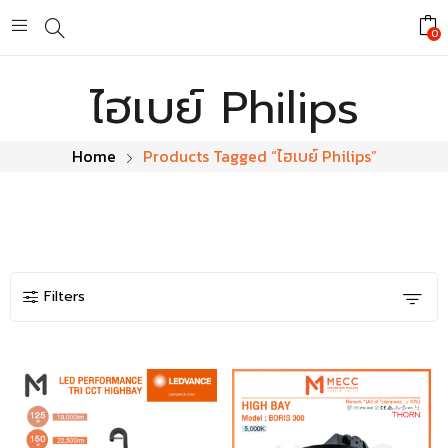
0
ไฮเบย์ Philips
Home
Products Tagged “ไฮเบย์ Philips”
Filters