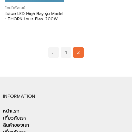
โคมไฟไฮเบย์
ไฮเบย์ LED High Bay รุ่น Model
: THORN Louis Flex 200W
ประกัน 5 ปี
←
1
2
INFORMATION
หน้าแรก
เกี่ยวกับเรา
สินค้าของเรา