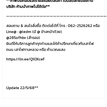
**ภาพประกอบและรายละเอียดสินค้า เป็นลิขสิทธิ์ของทาง
บริษัท ห้ามนำภาพไปใช้ต่อ**
——————————————————————————————
สอบถาม & สนใจสั่งซื้อ ติดต่อได้ที่ โทร : 062-2526262 หรือ
Line@ :
@ledm
(มี @ ข้างหน้าด้วย)
@285ofhbv (สำรอง)
ยินดีให้บริการลูกค้าทุกท่านและให้คำปรึกษาเกี่ยวกับเสาไฟ
ถนน เสาไฟทางหลวง หรือ คำนวณแสง
https://lin.ee/Q1OXceF
Update 22/5/68**