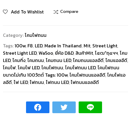
Add To Wishlist
Compare
Category:
โคมไฟถนน
Tags:
100w
,
F8
,
LED
,
Made In Thailand
,
Mit
,
Street Light
,
Street Light LED
,
Wa5oo
,
ยี่ห้อ D&D
,
สินค้าMit
,
โ๕ฒ"ฤ๔ฯฯ
,
โคม
LED
,
โคมกิ่ง
,
โคมถนน
,
โคมถนน LED
,
โคมถนนแอลอีดี
,
โคมแอลอีดี
,
โคมไฟ
,
โคมไฟ LED
,
โคมไฟถนน
,
โคมไฟถนน LED
,
โคมไฟถนน
ขนาดไม่เกิน 100วัตต์ Tags: 100w
,
โคมไฟถนนแอลอีดี
,
โคมไฟแอ
ลอีดี
,
ไฟ LED
,
ไฟถนน
,
ไฟถนน LED
,
ไฟถนนแอลอีดี