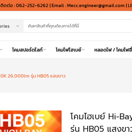
ิดต่อ : 062-252-6262 | Email : Mecc.engineer@gmail.com | L
โคมสปอร์ตไลท์
โคมไฟไฮเบย์
หลอดไฟ / โคมไฟอื
0K 26,000lm รุ่น HB05 แสงขาว
โคมไฮเบย์ Hi-
รุ่น HB05 แสงขา