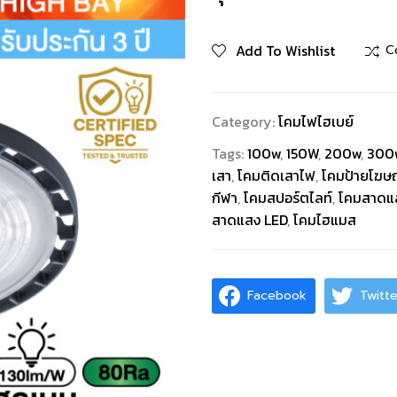
Add To Wishlist
C
Category:
โคมไฟไฮเบย์
Tags:
100w
,
150W
,
200w
,
300
เสา
,
โคมติดเสาไฟ
,
โคมป้ายโฆษ
กีฬา
,
โคมสปอร์ตไลท์
,
โคมสาดแ
สาดแสง LED
,
โคมไฮแมส
Facebook
Twitte