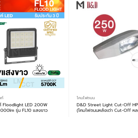
ท์
โคมไฟถนน
ท์ Floodlight LED 200W
D&D Street Light Cut-Off H
000lm รุ่น FL10 แสงขาว
(โคมไฟถนนหลังเต่า Cut-Off ห
250 วัตต์)