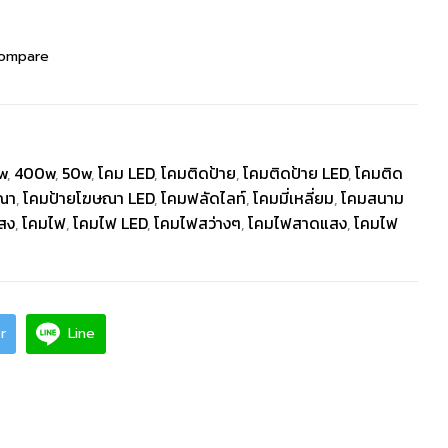
ompare
w
,
400w
,
50w
,
โคม LED
,
โคมติดป้าย
,
โคมติดป้าย LED
,
โคมติด
ณา
,
โคมป้ายโฆษณา LED
,
โคมฟลัดไลท์
,
โคมมี่เหลี่ยม
,
โคมสนาม
สง
,
โคมไฟ
,
โคมไฟ LED
,
โคมไฟสว่างๆ
,
โคมไฟสาดแสง
,
โคมไฟ
r
Line