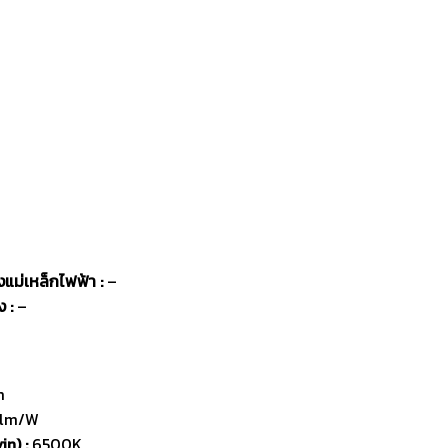
แม่เหล็กไฟฟ้า :
–
 :
–
m
lm/W
n) :
6500K