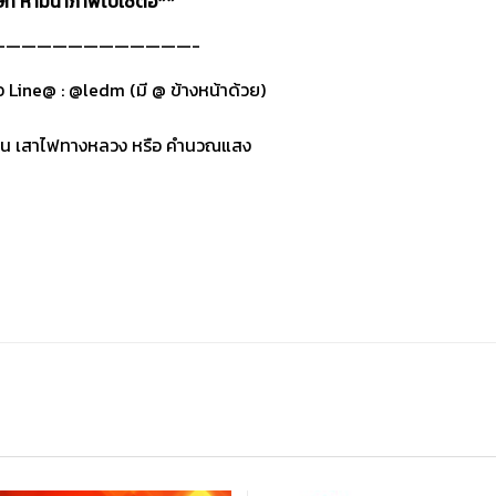
ษัท ห้ามนำภาพไปใช้ต่อ**
—————————————-
อ Line@ :
@ledm
(มี @ ข้างหน้าด้วย)
ไฟถนน เสาไฟทางหลวง หรือ คำนวณแสง