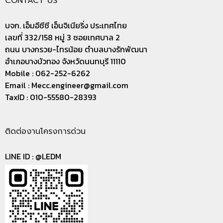
CONTACT US
บจก. เอ็มอีซีซี เอ็นจิเนียริ่ง ประเทศไทย
เลขที่ 332/158 หมู่ 3 ซอยเทศบาล 2
ถนน บางกรวย-ไทรน้อย ตำบลบางรักพัฒนา
อำเภอบางบัวทอง จังหวัดนนทบุรี 11110
Mobile : 062-252-6262
Email :
Mecc.engineer@gmail.com
TaxID : 010-55580-28393
ติดต่องานโครงการด่วน
LINE ID :
@LEDM