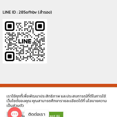
LINE ID : 285ofhbv (สำรอง)
©2021 MECC ENGINEERING THAILAND CO.,LTD. ALL RIGHTS
เราใช้คุกกี้เพื่อพัฒนาประสิทธิภาพ และประสบการณ์ที่ดีในการใช้
RESERVED.
เว็บไซต์ของคุณ คุณสามารถศึกษารายละเอียดได้ที่ นโยบายความ
เป็นส่วนตัว
ติดต่อเรา
Cookie Settings
Accept All