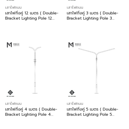
เสาไฟถนน
เสาไฟถนน
เสาไฟกิ่งคู่ 12 เมตร ( Double-
เสาไฟกิ่งคู่ 3 เมตร ( Double-
Bracket Lighting Pole 12
Bracket Lighting Pole 3
Meters)
Meters)
เสาไฟถนน
เสาไฟถนน
เสาไฟกิ่งคู่ 4 เมตร ( Double-
เสาไฟกิ่งคู่ 5 เมตร ( Double-
Bracket Lighting Pole 4
Bracket Lighting Pole 5
Meters)
Meters)