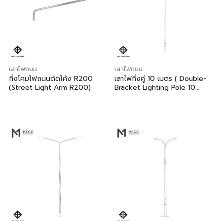
เสาไฟถนน
เสาไฟถนน
กิ่งโคมไฟถนนดัดโค้ง R200
เสาไฟกิ่งคู่ 10 เมตร ( Double-
(Street Light Arm R200)
Bracket Lighting Pole 10
Meters)