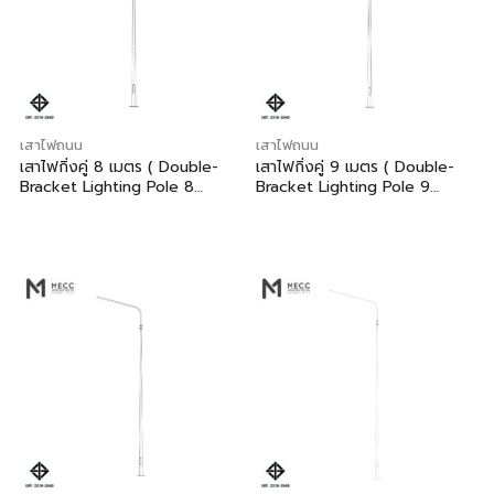
เสาไฟถนน
เสาไฟถนน
เสาไฟกิ่งคู่ 8 เมตร ( Double-
เสาไฟกิ่งคู่ 9 เมตร ( Double-
Bracket Lighting Pole 8
Bracket Lighting Pole 9
Meters)
Meters)