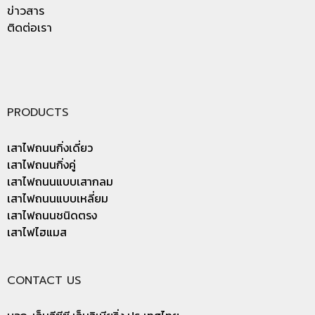
ข่าวสาร
ติดต่อเรา
PRODUCTS
เสาไฟถนนกิ่งเดี่ยว
เสาไฟถนนกิ่งคู่
เสาไฟถนนแบบเสากลม
เสาไฟถนนแบบเหลี่ยม
เสาไฟถนนชนิดตรง
เสาไฟไฮแมส
CONTACT US