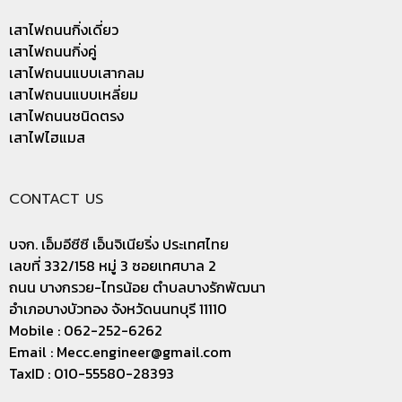
เสาไฟถนนกิ่งเดี่ยว
เสาไฟถนนกิ่งคู่
เสาไฟถนนแบบเสากลม
เสาไฟถนนแบบเหลี่ยม
เสาไฟถนนชนิดตรง
เสาไฟไฮแมส
CONTACT US
บจก. เอ็มอีซีซี เอ็นจิเนียริ่ง ประเทศไทย
เลขที่ 332/158 หมู่ 3 ซอยเทศบาล 2
ถนน บางกรวย-ไทรน้อย ตำบลบางรักพัฒนา
อำเภอบางบัวทอง จังหวัดนนทบุรี 11110
Mobile : 062-252-6262
Email :
Mecc.engineer@gmail.com
TaxID : 010-55580-28393