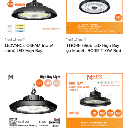
โคมไฟไฮเบย์
โคมไฟไฮเบย์
LEDVANCE OSRAM โคมไฟ
THORN ไฮเบย์ LED High Bay
ไฮเบย์ LED High Bay
รุ่น Model : BORIS 140W Body
125W,150W,200W
Ø300