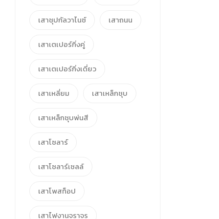
เสาชุปกัลวาไนซ์
เสาถนน
เสาเตเปอร์กิ่งคู่
เสาเตเปอร์กิ่งเดี่ยว
เสาเหลี่ยม
เสาเหล็กชุบ
เสาเหล็กชุบพ่นสี
เสาโซลาร์
เสาโซลาร์เซลล์
เสาโพสท็อป
เสาไฟงานจราจร