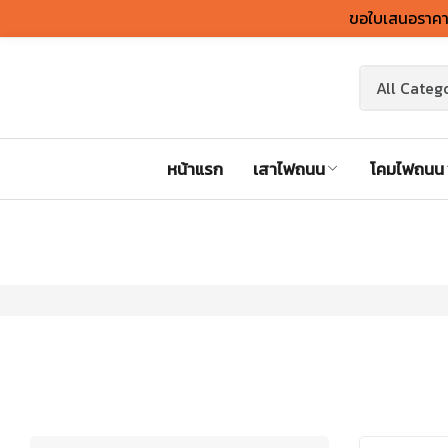
ขอใบเสนอราคาต
หน้าแรก
เสาไฟถนน
โคมไฟถนน