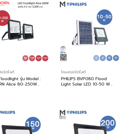
อร์ตไลท์
โคมสปอร์ตไลท์
loodlight รุ่น Model :
PHILIPS BVP080 Flood
N Alice 80-250W
Light Solar LED 10-50 W
น 3 ปี
(โคมไฟสาดแสงโซลาร์เซลล์แอล
อีดี รุ่น BVP080 10-50 วัตต์)