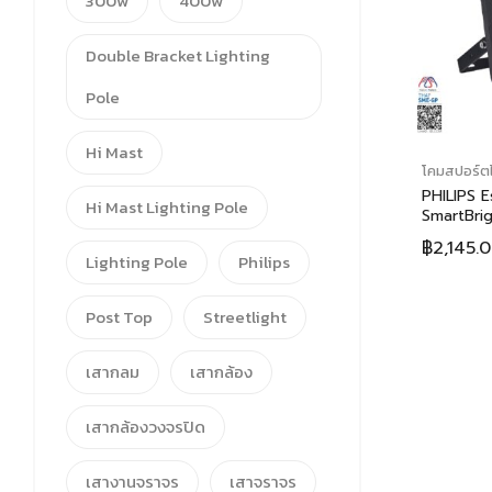
300w
400w
Double Bracket Lighting
Pole
Hi Mast
โคมสปอร์ตไ
PHILIPS E
Hi Mast Lighting Pole
SmartBri
Floodlig
฿
2,145.
ลิปส์ เอสเ
Lighting Pole
Philips
จี3 แอลอี
พี150 100
Post Top
Streetlight
เสากลม
เสากล้อง
เสากล้องวงจรปิด
เสางานจราจร
เสาจราจร