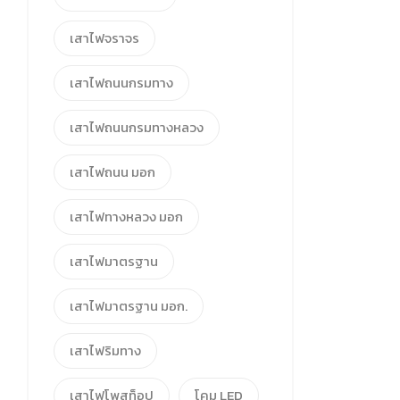
เสาไฟจราจร
เสาไฟถนนกรมทาง
เสาไฟถนนกรมทางหลวง
เสาไฟถนน มอก
เสาไฟทางหลวง มอก
เสาไฟมาตรฐาน
เสาไฟมาตรฐาน มอก.
เสาไฟริมทาง
เสาไฟโพสท็อป
โคม LED