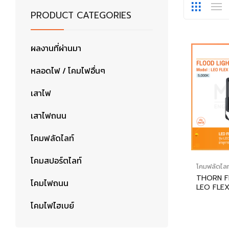
PRODUCT CATEGORIES
ผลงานที่ผ่านมา
หลอดไฟ / โคมไฟอื่นๆ
เสาไฟ
เสาไฟถนน
โคมฟลัดไลท์
โคมสปอร์ตไลท์
โคมฟลัดไลท
THORN Fl
โคมไฟถนน
LEO FLEX
LED 120W
โคมไฟไฮเบย์