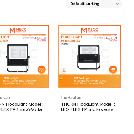
ัดไลท์
โคมฟลัดไลท์
N FloodLight Model :
THORN FloodLight Model :
FLEX FP โคมไฟฟลัดไลท์
LEO FLEX FP โคมไฟฟลัดไลท์
350W 850 IP66
LED 80W 850 IP66