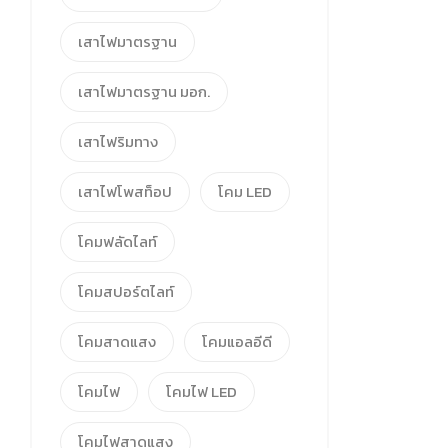
เสาไฟมาตรฐาน
เสาไฟมาตรฐาน มอก.
เสาไฟริมทาง
เสาไฟโพสท็อป
โคม LED
โคมฟลัดไลท์
โคมสปอร์ตไลท์
โคมสาดแสง
โคมแอลอีดี
โคมไฟ
โคมไฟ LED
โคมไฟสาดแสง