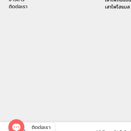
ติดต่อเรา
เสาไฟไฮแมส
ติดต่อเรา