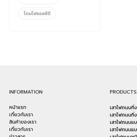
โคมไฟแอลอีดี
INFORMATION
PRODUCTS
หน้าแรก
เสาไฟถนนกิ่งเ
เกี่ยวกับเรา
เสาไฟถนนกิ่งค
สินค้าของเรา
เสาไฟถนนแบ
เกี่ยวกับเรา
เสาไฟถนนแบบ
ข่าวสาร
เสาไฟถนนชน