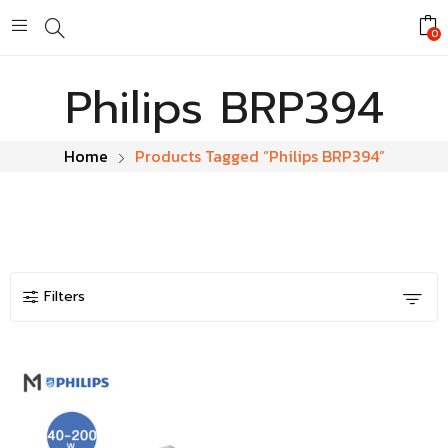
0
Philips BRP394
Home
Products Tagged “Philips BRP394”
Filters