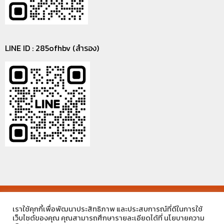
LINE ID : 285ofhbv (สำรอง)
©2021 MECC ENGINEERING THAILAND CO.,LTD. ALL RIGHTS
เราใช้คุกกี้เพื่อพัฒนาประสิทธิภาพ และประสบการณ์ที่ดีในการใช้
RESERVED.
เว็บไซต์ของคุณ คุณสามารถศึกษารายละเอียดได้ที่ นโยบายความ