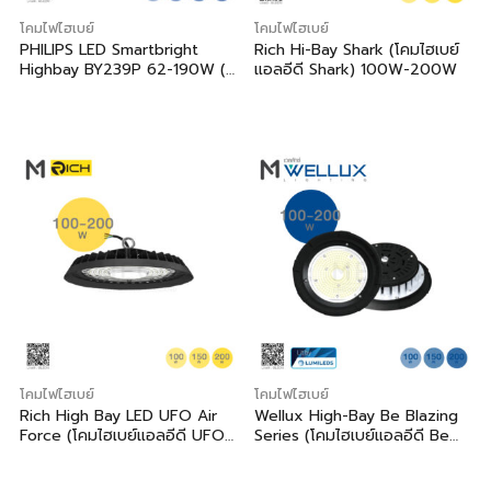
โคมไฟไฮเบย์
โคมไฟไฮเบย์
PHILIPS LED Smartbright
Rich Hi-Bay Shark (โคมไฮเบย์
Highbay BY239P 62-190W (ฟิ
แอลอีดี Shark) 100W-200W
ลิปส์ แอลอีดี สมาร์ทไบรท์ ไฮเบย์
รุ่น BY239P ขนาด 62-190
วัตต์)
โคมไฟไฮเบย์
โคมไฟไฮเบย์
Rich High Bay LED UFO Air
Wellux High-Bay Be Blazing
Force (โคมไฮเบย์แอลอีดี UFO
Series (โคมไฮเบย์แอลอีดี Be
Air Force) 100W-200W
Blazing Series ) 100W-200W