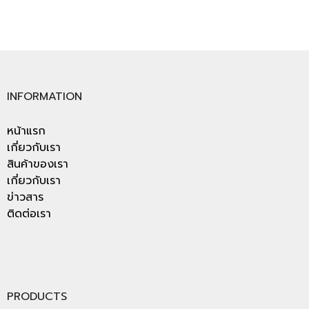
INFORMATION
หน้าแรก
เกี่ยวกับเรา
สินค้าของเรา
เกี่ยวกับเรา
ข่าวสาร
ติดต่อเรา
PRODUCTS