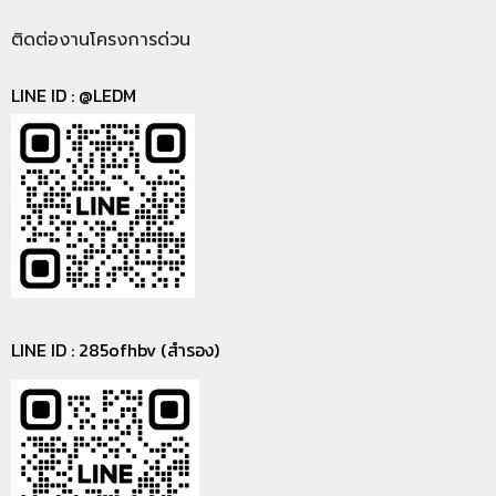
ติดต่องานโครงการด่วน
LINE ID :
@LEDM
LINE ID : 285ofhbv (สำรอง)