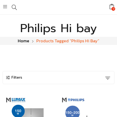
0
Philips Hi bay
Home
Products Tagged “Philips Hi Bay”
Filters