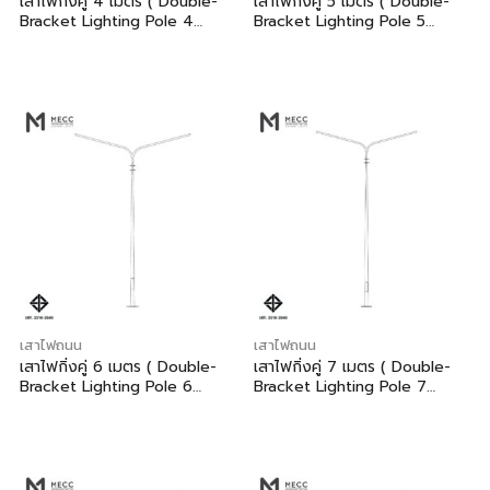
เสาไฟกิ่งคู่ 4 เมตร ( Double-
เสาไฟกิ่งคู่ 5 เมตร ( Double-
Bracket Lighting Pole 4
Bracket Lighting Pole 5
Meters)
Meters)
เสาไฟถนน
เสาไฟถนน
เสาไฟกิ่งคู่ 6 เมตร ( Double-
เสาไฟกิ่งคู่ 7 เมตร ( Double-
Bracket Lighting Pole 6
Bracket Lighting Pole 7
Meters)
Meters)