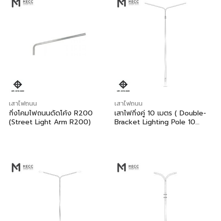
เสาไฟถนน
เสาไฟถนน
กิ่งโคมไฟถนนดัดโค้ง R200
เสาไฟกิ่งคู่ 10 เมตร ( Double-
(Street Light Arm R200)
Bracket Lighting Pole 10
Meters)