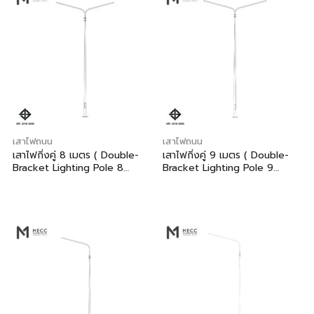
เสาไฟถนน
เสาไฟถนน
เสาไฟกิ่งคู่ 8 เมตร ( Double-
เสาไฟกิ่งคู่ 9 เมตร ( Double-
Bracket Lighting Pole 8
Bracket Lighting Pole 9
Meters)
Meters)