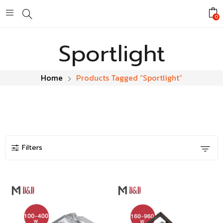
0
Sportlight
Home
Products Tagged “Sportlight”
Filters