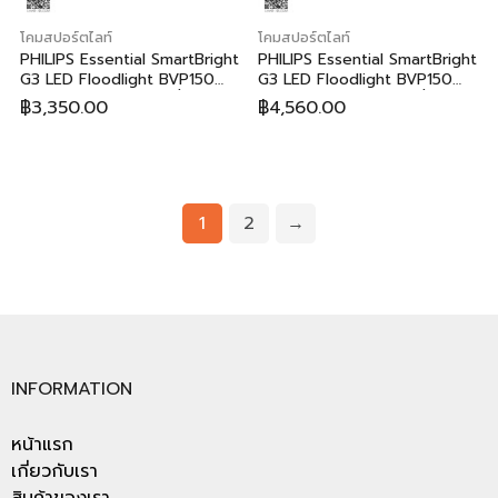
โคมสปอร์ตไลท์
โคมสปอร์ตไลท์
PHILIPS Essential SmartBright
PHILIPS Essential SmartBright
G3 LED Floodlight BVP150
G3 LED Floodlight BVP150
150W (ฟิลิปส์ เอสเซนเชี่ยล สมา
200W (ฟิลิปส์ เอสเซนเชี่ยล สมา
฿
3,350.00
฿
4,560.00
ร์ทไบร์ท จี3 แอลอีดี โคมไฟสาด
ร์ทไบร์ท จี3 แอลอีดี โคมไฟสาด
แสง บีวีพี150 150วัตต์)
แสง บีวีพี150 200วัตต์)
1
2
→
INFORMATION
หน้าแรก
เกี่ยวกับเรา