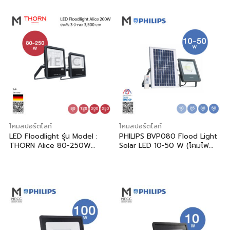
โคมสปอร์ตไลท์
โคมสปอร์ตไลท์
LED Floodlight รุ่น Model :
PHILIPS BVP080 Flood Light
THORN Alice 80-250W
Solar LED 10-50 W (โคมไฟ
ประกัน 3 ปี
สาดแสงโซลาร์เซลล์แอลอีดี รุ่น
BVP080 10-50 วัตต์)