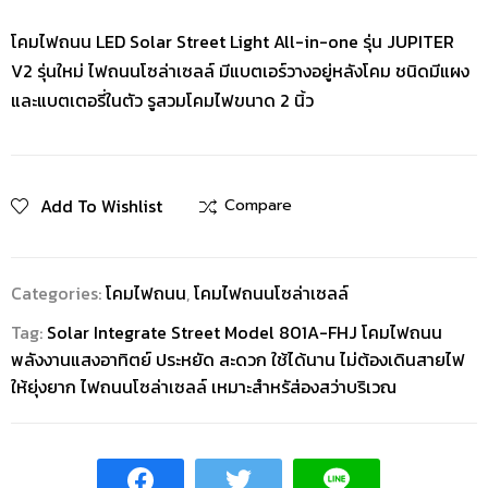
โคมไฟถนน LED Solar Street Light All-in-one รุ่น JUPITER
V2 รุ่นใหม่ ไฟถนนโซล่าเซลล์ มีแบตเอร์วางอยู่หลังโคม ชนิดมีแผง
และแบตเตอรี่ในตัว รูสวมโคมไฟขนาด 2 นิ้ว
Add To Wishlist
Compare
Categories:
โคมไฟถนน
,
โคมไฟถนนโซล่าเซลล์
Tag:
Solar Integrate Street Model 801A-FHJ โคมไฟถนน
พลังงานแสงอาทิตย์ ประหยัด สะดวก ใช้ได้นาน ไม่ต้องเดินสายไฟ
ให้ยุ่งยาก ไฟถนนโซล่าเซลล์ เหมาะสำหรัส่องสว่าบริเวณ