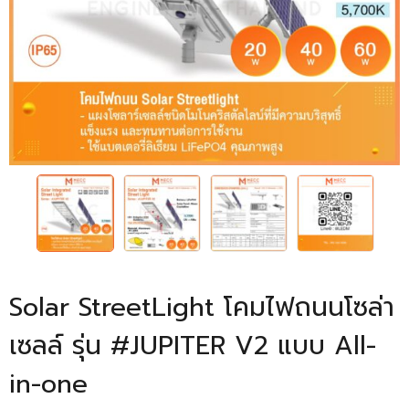
Solar StreetLight โคมไฟถนนโซล่า
เซลล์ รุ่น #JUPITER V2 แบบ All-
in-one