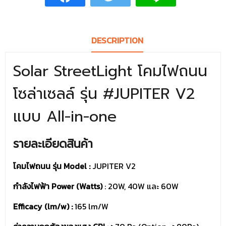
DESCRIPTION
Solar StreetLight โคมไฟถนน
โซล่าเซลล์ รุ่น #JUPITER V2
แบบ All-in-one
รายละเอียดสินค้า
โคมไฟถนน รุ่น Model :
JUPITER V2
กำลังไฟฟ้า Power (Watts)
: 20W, 40W และ 60W
Efficacy (lm/w) :
165 lm/W