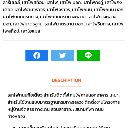
ลาร์เซลล์
,
เสาโพสท็อป
,
เสาไฟ
,
เสาไฟ มอก.
,
เสาไฟกิ่งคู่
,
เสาไฟกิ่ง
เดี่ยว
,
เสาไฟงานจราจร
,
เสาไฟจราจร
,
เสาไฟถนน
,
เสาไฟถนน มอก
,
เสาไฟถนนกรมทาง
,
เสาไฟถนนกรมทางหลวง
,
เสาไฟทางหลวง
มอก
,
เสาไฟมาตรฐาน
,
เสาไฟมาตรฐาน มอก.
,
เสาไฟริมทาง
,
เสาไฟ
โพสท็อป
,
เสาไฮแมส
DESCRIPTION
เสาไฟถนนกิ่งเดี่ยว
สำหรับติดตั้งโคมไฟภายนอกอาคาร เหมาะ
สำหรับใช้งานแบบมาตรฐานกรมทางหลวง ติดตั้งงานโครงการ
หมู่บ้านจัดสรร ทางเดิน สวนสาธาณะ สนามกีฬา ถนน
ทางหลวง
เสาเหล็กชุบกัลวาไนท์ ปลอดสนิมตลอดอายุใช้งาน