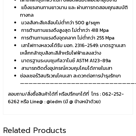
แข็งแรงทนทานยาวนาน และ ผ่านการทดสอบคุณสมบัติ
ทางกล
มวลสังกะสีเคลือบไม่ต่ำกว่า 500 g/sqm
การต้านทานแรงดึงสูงสุด ไม่ต่ำกว่า 418 Mpa
การต้านทานแรงดึงจุดคลาก ไม่ต่ำกว่า 255 Mpa
เสาไฟทางหลวงได้รับ มอก. 2316-2549: มาตรฐานเสา
เหล็กกล้าชุบสังกะสีสำหรับไฟฟ้าแสงสว่าง
มาตรฐานระบบชุบกัลวาไนซ์ ASTM A123-89a
สามารถติดตั้งอุปกรณ์ควบคุมโคมได้ภายในเสา
ช่องเซอร์วิสบริเวณโคนเสา สะดวกต่อการบำรุงรักษา
———————————————————————————
สอบถาม/สั่งซื้อสินค้าได้ที่ หรือปรึกษาได้ที่ โทร : 062-252-
6262 หรือ Line@ : @ledm (มี @ ข้างหน้าด้วย)
Related Products