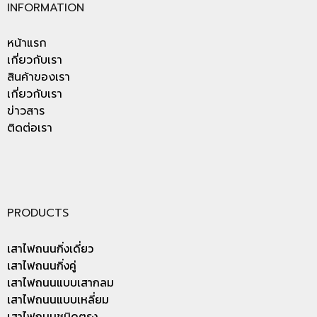
INFORMATION
หน้าแรก
เกี่ยวกับเรา
สินค้าของเรา
เกี่ยวกับเรา
ข่าวสาร
ติดต่อเรา
PRODUCTS
เสาไฟถนนกิ่งเดี่ยว
เสาไฟถนนกิ่งคู่
เสาไฟถนนแบบเสากลม
เสาไฟถนนแบบเหลี่ยม
เสาไฟถนนชนิดตรง