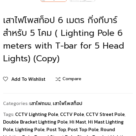
เสาไฟโพสท็อป 6 เมตร กิ่งทีบาร์
สำหรับ 5 โคม ( Lighting Pole 6
meters with T-bar for 5 Head
Lights) (Copy)
Add To Wishlist
Compare
Categories:
เสาไฟถนน
,
เสาไฟโพสท็อป
Tags:
CCTV Lighting Pole
,
CCTV Pole
,
CCTV Street Pole
,
Double Bracket Lighting Pole
,
Hi Mast
,
Hi Mast Lighting
Pole
,
Lighting Pole
,
Post Top
,
Post Top Pole
,
Round