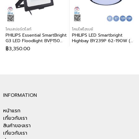
โคมสปอร์ตไลท์
โคมไฟไฮเบย์
PHILIPS Essential SmartBright
PHILIPS LED Smartbright
G3 LED Floodlight BVP150
Highbay BY239P 62-190W (ฟิ
150W (ฟิลิปส์ เอสเซนเชี่ยล สมา
ลิปส์ แอลอีดี สมาร์ทไบรท์ ไฮเบย์
฿
3,350.00
ร์ทไบร์ท จี3 แอลอีดี โคมไฟสาด
รุ่น BY239P ขนาด 62-190
แสง บีวีพี150 150วัตต์)
วัตต์)
INFORMATION
หน้าแรก
เกี่ยวกับเรา
สินค้าของเรา
เกี่ยวกับเรา