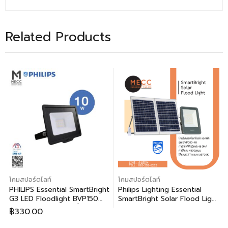
Related Products
โคมสปอร์ตไลท์
โคมสปอร์ตไลท์
PHILIPS Essential SmartBright
Philips Lighting Essential
G3 LED Floodlight BVP150
SmartBright Solar Flood Light
10W (ฟิลิปส์ เอสเซนเชี่ยล สมา
BVP080-48
฿
330.00
ร์ทไบร์ท จี3 แอลอีดี โคมไฟสาด
แสง บีวีพี150 10วัตต์)