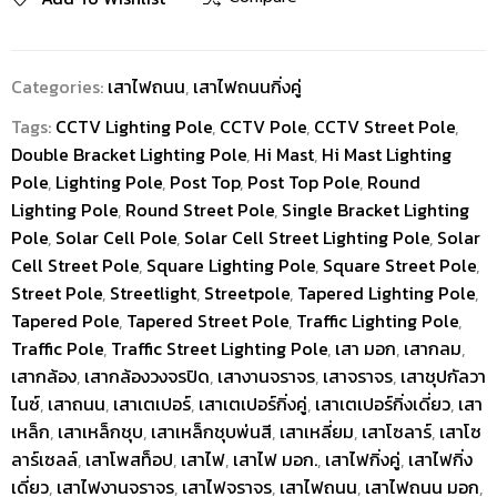
Categories:
เสาไฟถนน
,
เสาไฟถนนกิ่งคู่
Tags:
CCTV Lighting Pole
,
CCTV Pole
,
CCTV Street Pole
,
Double Bracket Lighting Pole
,
Hi Mast
,
Hi Mast Lighting
Pole
,
Lighting Pole
,
Post Top
,
Post Top Pole
,
Round
Lighting Pole
,
Round Street Pole
,
Single Bracket Lighting
Pole
,
Solar Cell Pole
,
Solar Cell Street Lighting Pole
,
Solar
Cell Street Pole
,
Square Lighting Pole
,
Square Street Pole
,
Street Pole
,
Streetlight
,
Streetpole
,
Tapered Lighting Pole
,
Tapered Pole
,
Tapered Street Pole
,
Traffic Lighting Pole
,
Traffic Pole
,
Traffic Street Lighting Pole
,
เสา มอก
,
เสากลม
,
เสากล้อง
,
เสากล้องวงจรปิด
,
เสางานจราจร
,
เสาจราจร
,
เสาชุปกัลวา
ไนซ์
,
เสาถนน
,
เสาเตเปอร์
,
เสาเตเปอร์กิ่งคู่
,
เสาเตเปอร์กิ่งเดี่ยว
,
เสา
เหล็ก
,
เสาเหล็กชุบ
,
เสาเหล็กชุบพ่นสี
,
เสาเหลี่ยม
,
เสาโซลาร์
,
เสาโซ
ลาร์เซลล์
,
เสาโพสท็อป
,
เสาไฟ
,
เสาไฟ มอก.
,
เสาไฟกิ่งคู่
,
เสาไฟกิ่ง
เดี่ยว
,
เสาไฟงานจราจร
,
เสาไฟจราจร
,
เสาไฟถนน
,
เสาไฟถนน มอก
,