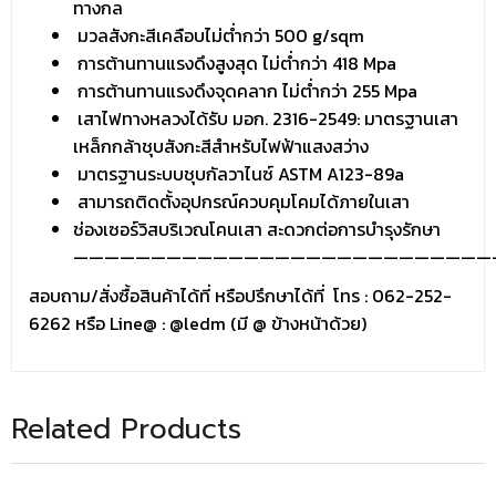
ทางกล
มวลสังกะสีเคลือบไม่ต่ำกว่า 500 g/sqm
การต้านทานแรงดึงสูงสุด ไม่ต่ำกว่า 418 Mpa
การต้านทานแรงดึงจุดคลาก ไม่ต่ำกว่า 255 Mpa
เสาไฟทางหลวงได้รับ มอก. 2316-2549: มาตรฐานเสา
เหล็กกล้าชุบสังกะสีสำหรับไฟฟ้าแสงสว่าง
มาตรฐานระบบชุบกัลวาไนซ์ ASTM A123-89a
สามารถติดตั้งอุปกรณ์ควบคุมโคมได้ภายในเสา
ช่องเซอร์วิสบริเวณโคนเสา สะดวกต่อการบำรุงรักษา
———————————————————————————
สอบถาม/สั่งซื้อสินค้าได้ที่ หรือปรึกษาได้ที่ โทร : 062-252-
6262 หรือ Line@ : @ledm (มี @ ข้างหน้าด้วย)
Related Products