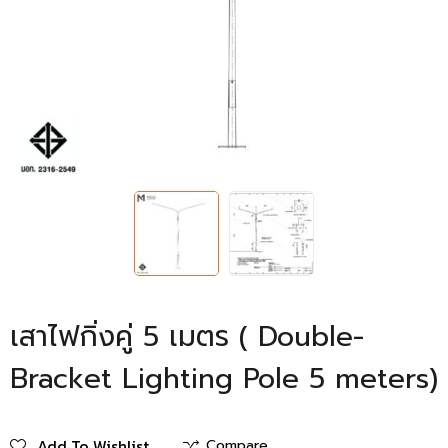
เสาไฟกิ่งคู่ 5 เมตร ( Double-
Bracket Lighting Pole 5 meters)
Add To Wishlist
Compare