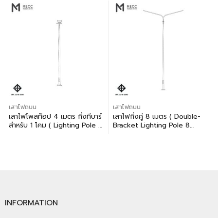
เสาไฟถนน
เสาไฟถนน
เสาไฟโพสท็อป 4 เมตร กิ่งทีบาร์
เสาไฟกิ่งคู่ 8 เมตร ( Double-
สำหรับ 1 โคม ( Lighting Pole 4
Bracket Lighting Pole 8
Meters With T-Bar For Single
Meters)
Head Light)
INFORMATION