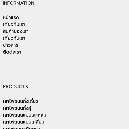
INFORMATION
หน้าแรก
เกี่ยวกับเรา
สินค้าของเรา
เกี่ยวกับเรา
ข่าวสาร
ติดต่อเรา
PRODUCTS
เสาไฟถนนกิ่งเดี่ยว
เสาไฟถนนกิ่งคู่
เสาไฟถนนแบบเสากลม
เสาไฟถนนแบบเหลี่ยม
เสาไฟถนนชนิดตรง