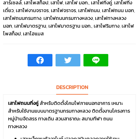
ลาร์เซลล์
,
เสาโพสท็อป
,
เสาไฟ
,
เสาไฟ มอก.
,
เสาไฟกิ่งคู่
,
เสาไฟกิ่ง
เดี่ยว
,
เสาไฟงานจราจร
,
เสาไฟจราจร
,
เสาไฟถนน
,
เสาไฟถนน มอก
,
เสาไฟถนนกรมทาง
,
เสาไฟถนนกรมทางหลวง
,
เสาไฟทางหลวง
มอก
,
เสาไฟมาตรฐาน
,
เสาไฟมาตรฐาน มอก.
,
เสาไฟริมทาง
,
เสาไฟ
โพสท็อป
,
เสาไฮแมส
DESCRIPTION
เสาไฟถนนกิ่งคู่
สำหรับติดตั้งโคมไฟภายนอกอาคาร เหมาะ
สำหรับใช้งานแบบมาตรฐานกรมทางหลวง ติดตั้งงานโครงการ
หมู่บ้านจัดสรร ทางเดิน สวนสาธาณะ สนามกีฬา ถนน
ทางหลวง
เสาเหล็กชุบกัลวาไนท์ ปลอดสนิมตลอดอายุใช้งาน