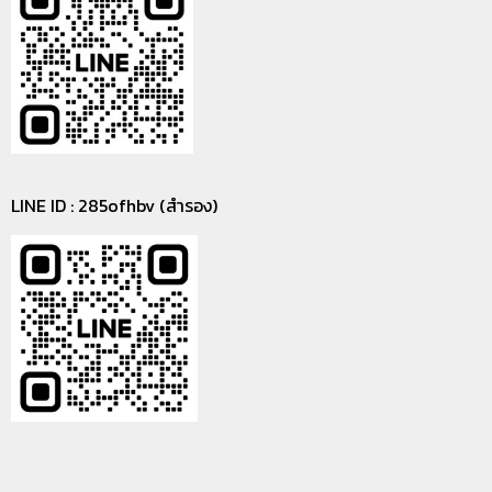
LINE ID : 285ofhbv (สำรอง)