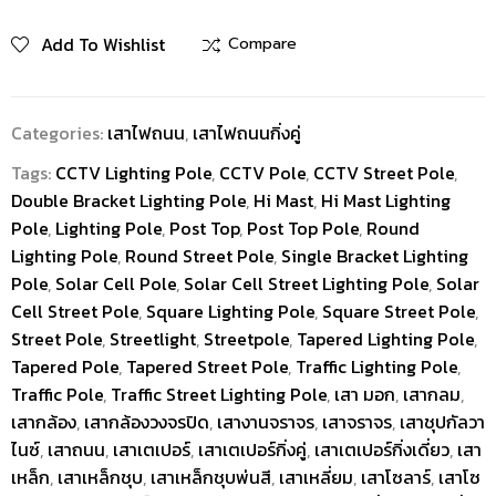
Add To Wishlist
Compare
Categories:
เสาไฟถนน
,
เสาไฟถนนกิ่งคู่
Tags:
CCTV Lighting Pole
,
CCTV Pole
,
CCTV Street Pole
,
Double Bracket Lighting Pole
,
Hi Mast
,
Hi Mast Lighting
Pole
,
Lighting Pole
,
Post Top
,
Post Top Pole
,
Round
Lighting Pole
,
Round Street Pole
,
Single Bracket Lighting
Pole
,
Solar Cell Pole
,
Solar Cell Street Lighting Pole
,
Solar
Cell Street Pole
,
Square Lighting Pole
,
Square Street Pole
,
Street Pole
,
Streetlight
,
Streetpole
,
Tapered Lighting Pole
,
Tapered Pole
,
Tapered Street Pole
,
Traffic Lighting Pole
,
Traffic Pole
,
Traffic Street Lighting Pole
,
เสา มอก
,
เสากลม
,
เสากล้อง
,
เสากล้องวงจรปิด
,
เสางานจราจร
,
เสาจราจร
,
เสาชุปกัลวา
ไนซ์
,
เสาถนน
,
เสาเตเปอร์
,
เสาเตเปอร์กิ่งคู่
,
เสาเตเปอร์กิ่งเดี่ยว
,
เสา
เหล็ก
,
เสาเหล็กชุบ
,
เสาเหล็กชุบพ่นสี
,
เสาเหลี่ยม
,
เสาโซลาร์
,
เสาโซ