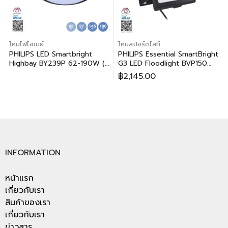
โคมไฟไฮเบย์
โคมสปอร์ตไลท์
PHILIPS LED Smartbright
PHILIPS Essential SmartBright
Highbay BY239P 62-190W (ฟิ
G3 LED Floodlight BVP150
ลิปส์ แอลอีดี สมาร์ทไบรท์ ไฮเบย์
100W (ฟิลิปส์ เอสเซนเชี่ยล สมา
฿
2,145.00
รุ่น BY239P ขนาด 62-190
ร์ทไบร์ท จี3 แอลอีดี โคมไฟสาด
วัตต์)
แสง บีวีพี150 100วัตต์)
INFORMATION
หน้าแรก
เกี่ยวกับเรา
สินค้าของเรา
เกี่ยวกับเรา
ข่าวสาร